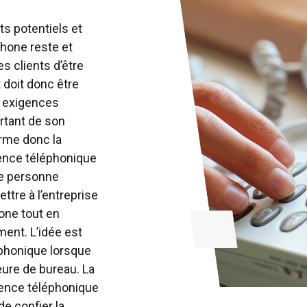
ts potentiels et
éphone reste et
s clients d’être
 doit donc être
ux exigences
rtant de son
erme donc la
ence téléphonique
une personne
ttre à l’entreprise
hone tout en
ment. L’idée est
léphonique lorsque
eure de bureau. La
ence téléphonique
de confier la