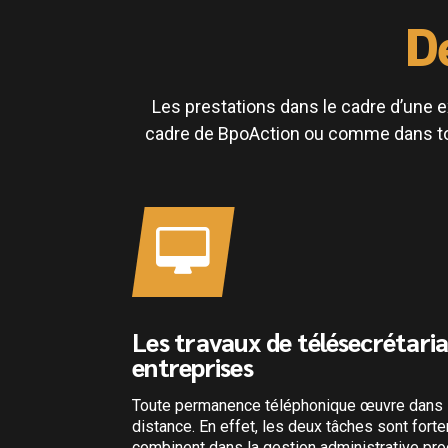
D
Les prestations dans le cadre d’une 
cadre de BpoAction ou comme dans tout
Les travaux de télésecrétaria
entreprises
ofessions
n évidemment
Toute permanence téléphonique œuvre dans l
 manière
distance. En effet, les deux tâches sont fort
ours évident
combinent dans la gestion administrative pro