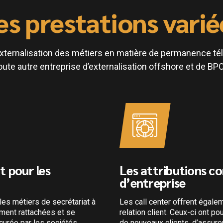
es prestations varié
externalisation des métiers en matière de permanence té
e autre entreprise d’externalisation offshore et de BPO
t pour les
Les attributions c
d’entreprise
es métiers de secrétariat à
Les call center offrent égalem
ement rattachées et se
relation client. Ceux-ci ont po
curée par les sociétés
de nouveaux clients, d’assure