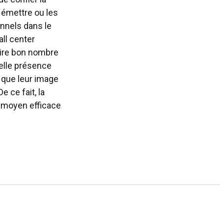
 émettre ou les
onnels dans le
ll center
ire bon nombre
éelle présence
t que leur image
e ce fait, la
 moyen efficace