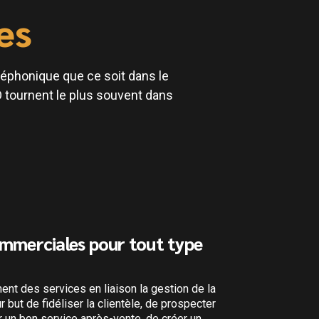
es
léphonique que ce soit dans le
 tournent le plus souvent dans
ommerciales pour tout type
La perma
Les activités 
correspondants
ent des services en liaison la gestion de la
faire en plusi
ur but de fidéliser la clientèle, de prospecter
traiter les sol
r un bon service après-vente, de créer un