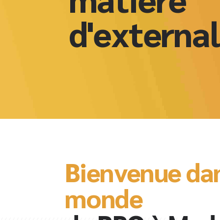
d'external
Bienvenue dan
monde