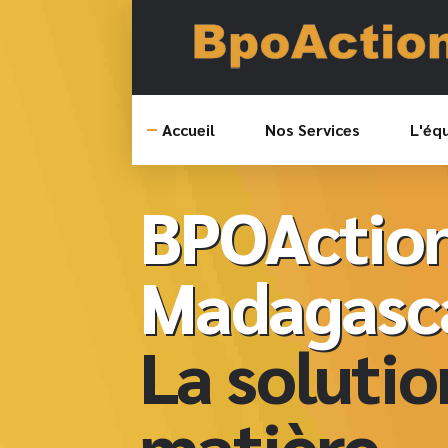
Accueil
Nos Services
L'éq
BPOActio
Madagasc
La solutio
matière