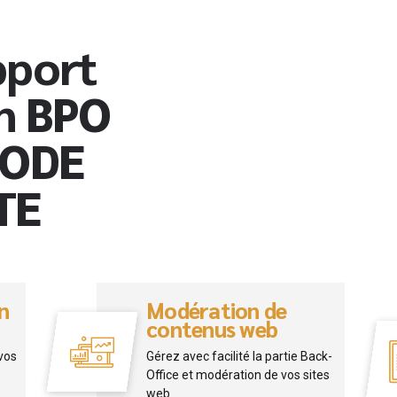
pport
en BPO
IODE
TE
n
Modération de
contenus web
 vos
Gérez avec facilité la partie Back-
Office et modération de vos sites
web.