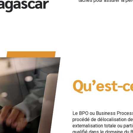
agascar
tâches pour assurer la pér
Qu’est-c
Le BPO ou Business Process
procédé de délocalisation de 
externalisation totale ou par
qualifié dans le domaine du 