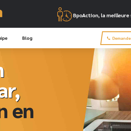
BpoAction, la meilleur
uipe
Blog
Demande 
n
ar,
n en