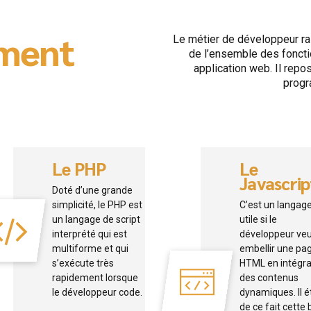
ement
Le métier de développeur ra
de l’ensemble des fonct
application web. Il repos
progr
Le PHP
Le
Javascrip
Doté d’une grande
simplicité, le PHP est
C’est un langag
un langage de script
utile si le
interprété qui est
développeur ve
multiforme et qui
embellir une pa
s’exécute très
HTML en intégr
rapidement lorsque
des contenus
le développeur code.
dynamiques. Il 
de ce fait cette